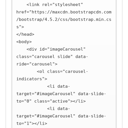
    <link rel="stylesheet" 
href="https://maxcdn.bootstrapcdn.com
/bootstrap/4.5.2/css/bootstrap.min.cs
s">

</head>

<body>

    <div id="imageCarousel" 
class="carousel slide" data-
ride="carousel">

        <ol class="carousel-
indicators">

            <li data-
target="#imageCarousel" data-slide-
to="0" class="active"></li>

            <li data-
target="#imageCarousel" data-slide-
to="1"></li>
