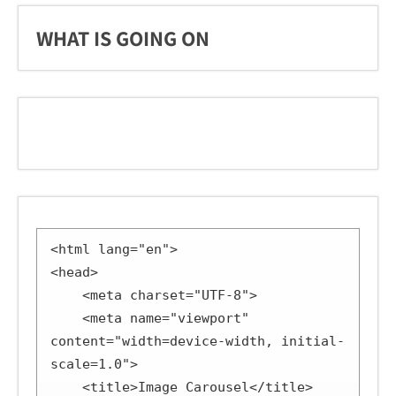
WHAT IS GOING ON
<html lang="en">

<head>

    <meta charset="UTF-8">

    <meta name="viewport" 
content="width=device-width, initial-
scale=1.0">

    <title>Image Carousel</title>
