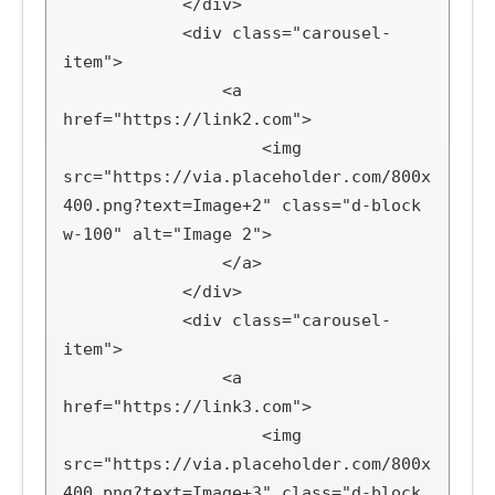
            </div>

            <div class="carousel-
item">

                <a 
href="https://link2.com">

                    <img 
src="https://via.placeholder.com/800x
400.png?text=Image+2" class="d-block 
w-100" alt="Image 2">

                </a>

            </div>

            <div class="carousel-
item">

                <a 
href="https://link3.com">

                    <img 
src="https://via.placeholder.com/800x
400.png?text=Image+3" class="d-block 