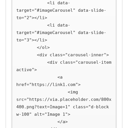
            <li data-
target="#imageCarousel" data-slide-
to="2"></li>

            <li data-
target="#imageCarousel" data-slide-
to="3"></li>

        </ol>

        <div class="carousel-inner">

            <div class="carousel-item 
active">

                <a 
href="https://link1.com">

                    <img 
src="https://via.placeholder.com/800x
400.png?text=Image+1" class="d-block 
w-100" alt="Image 1">

                </a>
