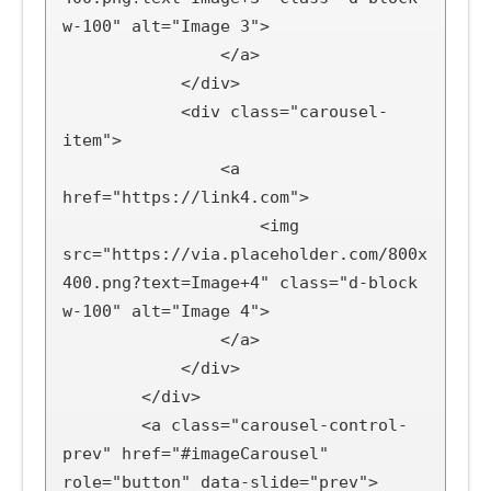
w-100" alt="Image 3">

                </a>

            </div>

            <div class="carousel-
item">

                <a 
href="https://link4.com">

                    <img 
src="https://via.placeholder.com/800x
400.png?text=Image+4" class="d-block 
w-100" alt="Image 4">

                </a>

            </div>

        </div>

        <a class="carousel-control-
prev" href="#imageCarousel" 
role="button" data-slide="prev">
