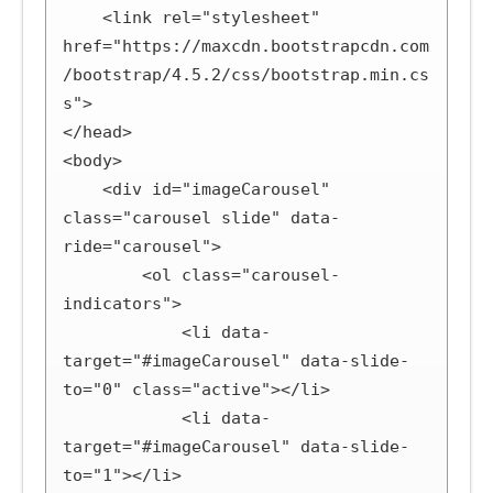
    <link rel="stylesheet" 
href="https://maxcdn.bootstrapcdn.com
/bootstrap/4.5.2/css/bootstrap.min.cs
s">

</head>

<body>

    <div id="imageCarousel" 
class="carousel slide" data-
ride="carousel">

        <ol class="carousel-
indicators">

            <li data-
target="#imageCarousel" data-slide-
to="0" class="active"></li>

            <li data-
target="#imageCarousel" data-slide-
to="1"></li>
