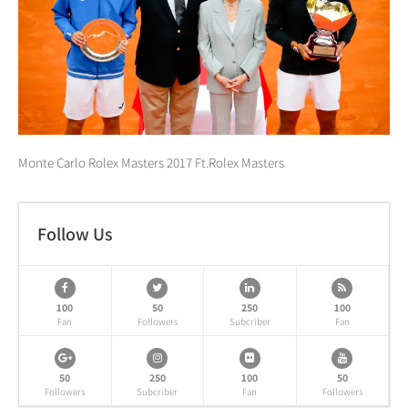
Monte Carlo Rolex Masters 2017 Ft.Rolex Masters
Follow Us
100
50
250
100
Fan
Followers
Subcriber
Fan
50
250
100
50
Followers
Subcriber
Fan
Followers