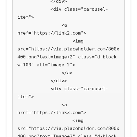
            </div>

            <div class="carousel-
item">

                <a 
href="https://link2.com">

                    <img 
src="https://via.placeholder.com/800x
400.png?text=Image+2" class="d-block 
w-100" alt="Image 2">

                </a>

            </div>

            <div class="carousel-
item">

                <a 
href="https://link3.com">

                    <img 
src="https://via.placeholder.com/800x
400.png?text=Image+3" class="d-block 