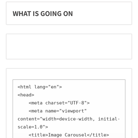
WHAT IS GOING ON
<html lang="en">

<head>

    <meta charset="UTF-8">

    <meta name="viewport" 
content="width=device-width, initial-
scale=1.0">

    <title>Image Carousel</title>
