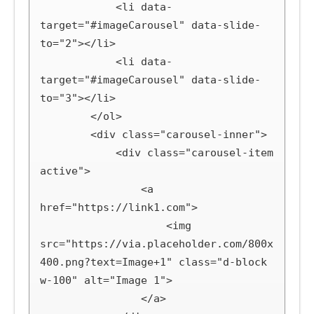
            <li data-
target="#imageCarousel" data-slide-
to="2"></li>

            <li data-
target="#imageCarousel" data-slide-
to="3"></li>

        </ol>

        <div class="carousel-inner">

            <div class="carousel-item 
active">

                <a 
href="https://link1.com">

                    <img 
src="https://via.placeholder.com/800x
400.png?text=Image+1" class="d-block 
w-100" alt="Image 1">

                </a>
