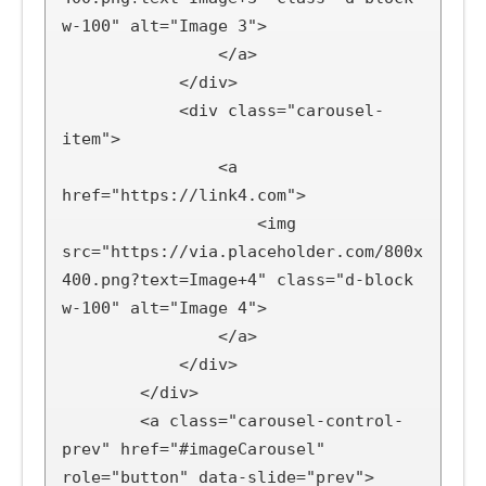
w-100" alt="Image 3">

                </a>

            </div>

            <div class="carousel-
item">

                <a 
href="https://link4.com">

                    <img 
src="https://via.placeholder.com/800x
400.png?text=Image+4" class="d-block 
w-100" alt="Image 4">

                </a>

            </div>

        </div>

        <a class="carousel-control-
prev" href="#imageCarousel" 
role="button" data-slide="prev">
