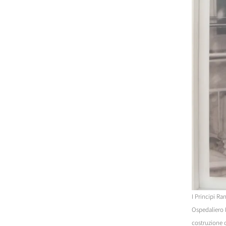
I Principi Ra
Ospedaliero P
costruzione