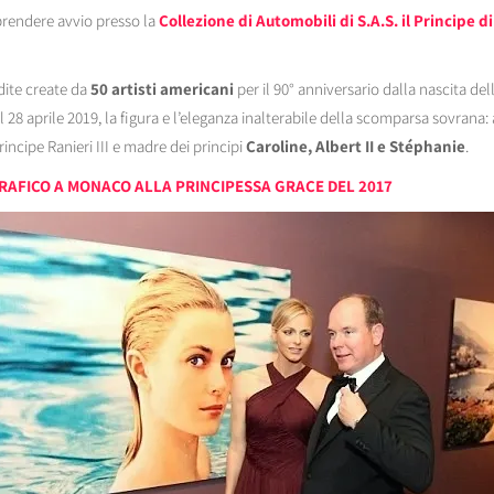
prendere avvio presso la
Collezione di Automobili di S.A.S. il Principe 
dite create da
50 artisti americani
per il 90° anniversario dalla nascita del
28 aprile 2019, la figura e l’eleganza inalterabile della scomparsa sovrana
ncipe Ranieri III e madre dei principi
Caroline, Albert II e Stéphanie
.
RAFICO A MONACO ALLA PRINCIPESSA GRACE DEL 2017