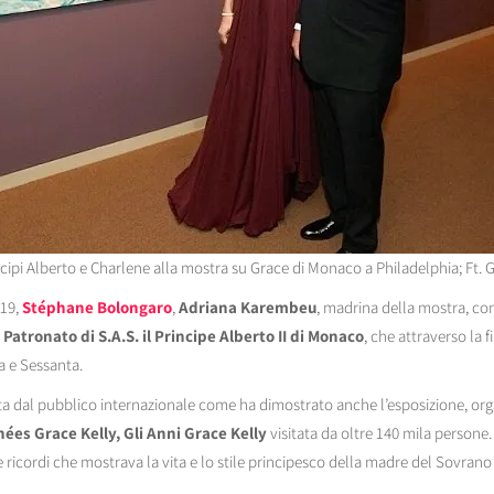
incipi Alberto e Charlene alla mostra su Grace di Monaco a Philadelphia; Ft.
019,
Stéphane Bolongaro
,
Adriana Karembeu
, madrina della mostra, con
 Patronato di S.A.S. il Principe Alberto II di Monaco
, che attraverso la f
 e Sessanta.
a dal pubblico internazionale come ha dimostrato anche l’esposizione, org
ées Grace Kelly, Gli Anni Grace Kelly
visitata da oltre 140 mila persone
ze e ricordi che mostrava la vita e lo stile principesco della madre del Sovran