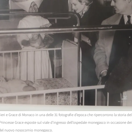
nieri e Grace di Monaco in una delle 31 fotografie d’epoca che ripercorrono la storia de
rincesse Grace esposte sul viale d’ingresso dell’ospedale monegasco in occasione dei 
 del nuovo nosocomio monegasco.