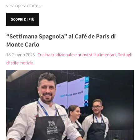
vera opera d'arte...
SCOPRI DI PIÙ
“Settimana Spagnola” al Café de Paris di
Monte Carlo
18 Giugno 2026
|
Cucina tradizionale e nuovi stili alimentari
,
Dettagli
di stile
,
notizie