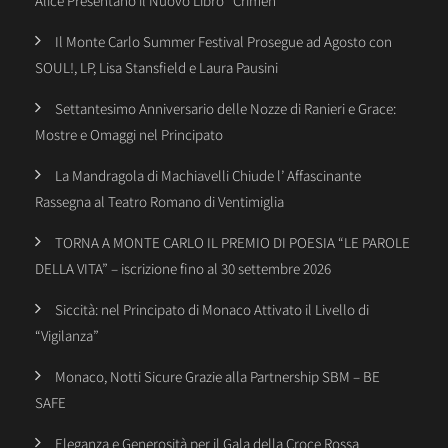
Alice Presentano il Nuovo Libro “Crimen”
Il Monte Carlo Summer Festival Prosegue ad Agosto con
SOUL!, LP, Lisa Stansfield e Laura Pausini
Settantesimo Anniversario delle Nozze di Ranieri e Grace:
Mostre e Omaggi nel Principato
La Mandragola di Machiavelli Chiude l’ Affascinante
Rassegna al Teatro Romano di Ventimiglia
TORNA A MONTE CARLO IL PREMIO DI POESIA “LE PAROLE
DELLA VITA” – iscrizione fino al 30 settembre 2026
Siccità: nel Principato di Monaco Attivato il Livello di
“Vigilanza”
Monaco, Notti Sicure Grazie alla Partnership SBM – BE
SAFE
Eleganza e Generosità per il Gala della Croce Rossa