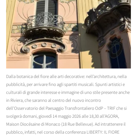
Dalla botanica del fiore alle arti decorative: nell’architettura, nella
pubblicità, per arrivare fino agli spartiti musicali. Spunti artistici e
culturali di grande interesse e immagine di uno stile presente anche
in Riviera, che saranno al centro del nuovo incontro
dell'Osservatorio del Paesaggio Transfrontaliero OdP – TRIF che si
svolgerà domani, giovedì 14 maggio 2026 alle 18,30 all’AGORA,
Maison Diocésaine di Monaco (18 Rue Bellevue). Ad intrattenere il
pubblico, infatti, nel corso della conferenza LIBERTY: IL FIORE