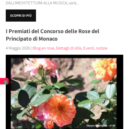
DALL’ARCHITETTURA ALLA MUSICA, sarà...
SCOPRI DI PIÙ
I Premiati del Concorso delle Rose del
Principato di Monaco
4 Maggio 2026
|
Blog en rose
,
Dettagli di stile
,
Eventi
,
notizie