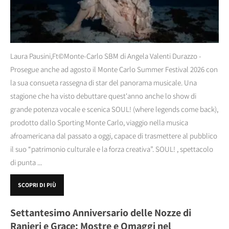
Laura Pausini,Ft©Monte-Carlo SBM di Angela Valenti Durazzo -
Prosegue anche ad agosto il Monte Carlo Summer Festival 2026 con
la sua consueta rassegna di star del panorama musicale. Una
stagione che ha visto debuttare quest'anno anche lo show di
grande potenza vocale e scenica SOUL! (where legends come back),
prodotto dallo Sporting Monte Carlo, viaggio nella musica
afroamericana dal passato a oggi, capace di trasmettere al pubblico
il suo “patrimonio culturale e la forza creativa”. SOUL! , spettacolo
di punta ...
SCOPRI DI PIÙ
Settantesimo Anniversario delle Nozze di
Ranieri e Grace: Mostre e Omaggi nel