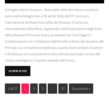
di Angela Valenti Durazzo - Rose dalle mille sfumature e profumi
sono state protagoniste, il 30 aprile 2026, dell'8° Concours
International de Roses Nouvelles de Monaco, il Concorso
Internazionale delle Rose, organizzato dall'Associazione degli Amici
della Roseraie Princesse Grace, presieduta da Yves Piaget in
collaborazione con la Direzione dell'Arredo Urbano del Governo del
Principe. La competizione dedicata a questo fiore simbolo di amore
e di bellezza si è nuovamente svolta nella eccezionale cornice del
roseto monegasco, in questo periodo dell'anno...
SCOPRI DI PIÙ
1 of 27
1
2
3
…
27
Successivo »