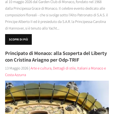
al 10 maggio 2026 dal Garden Club di Monaco, fondato nel 1968
dalla Principessa Grace di Monaco. Il celebre evento dedicato alle
composizioni floreali - che si svolge sotto l'Alto Patronato di S.A.S. il
Principe Alberto II ed è presieduto da S.A.R. la Principessa Carolina
di Hannover, si è tenuto allo Yacht...
SCOPRI DI PIÙ
Principato di Monaco: alla Scoperta del Liberty
con Cristina Ariagno per Odp-TRIF
13 Maggio 2026
|
Arte e cultura
,
Dettagli di stile
,
Italiani a Monaco e
Costa Azzurra