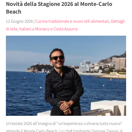
Novità della Stagione 2026 al Monte-Carlo
Beach
12 Giugno 2026
|
Cucina tradizionale e nuovi stili alimentari
,
Dettagli
di stile
,
Italiani a Monaco e Costa Azzurra
Un'estate 2026 all'insegna di “un'esperienza culinaria tutta nuova”
attende il Monte Carlo Beach. Lo chef lombardo Simone Zanoni è