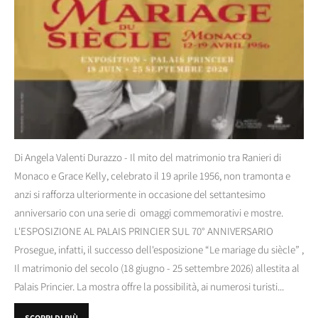
Di Angela Valenti Durazzo - Il mito del matrimonio tra Ranieri di
Monaco e Grace Kelly, celebrato il 19 aprile 1956, non tramonta e
anzi si rafforza ulteriormente in occasione del settantesimo
anniversario con una serie di omaggi commemorativi e mostre.
L'ESPOSIZIONE AL PALAIS PRINCIER SUL 70° ANNIVERSARIO
Prosegue, infatti, il successo dell'esposizione “Le mariage du siècle” ,
Il matrimonio del secolo (18 giugno - 25 settembre 2026) allestita al
Palais Princier. La mostra offre la possibilità, ai numerosi turisti...
SCOPRI DI PIÙ