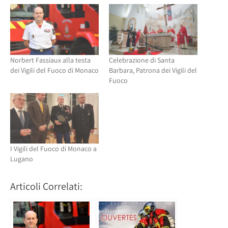
una
nuova
nuova
finestra)
finestra)
Norbert Fassiaux alla testa
Celebrazione di Santa
dei Vigili del Fuoco di Monaco
Barbara, Patrona dei Vigili del
Fuoco
I Vigili del Fuoco di Monaco a
Lugano
Articoli Correlati: