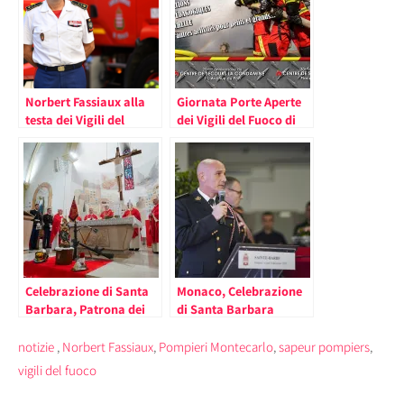
Norbert Fassiaux alla
Giornata Porte Aperte
testa dei Vigili del
dei Vigili del Fuoco di
Fuoco di Monaco
Monaco con Laboratori
ed Animazioni per
Bambini
Celebrazione di Santa
Monaco, Celebrazione
Barbara, Patrona dei
di Santa Barbara
Vigili del Fuoco
Patrona dei Vigili del
Fuoco
notizie
,
Norbert Fassiaux
,
Pompieri Montecarlo
,
sapeur pompiers
,
vigili del fuoco