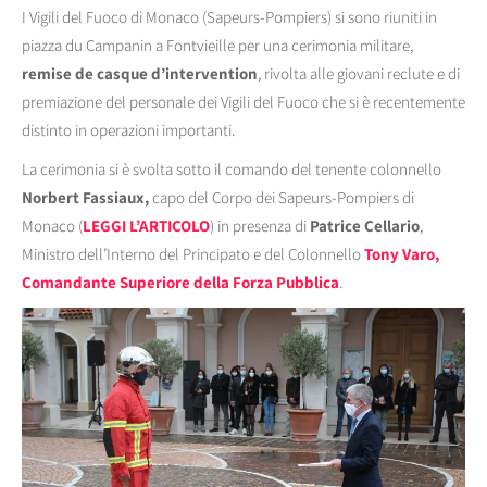
I Vigili del Fuoco di Monaco (Sapeurs-Pompiers) si sono riuniti in
piazza du Campanin a Fontvieille per una cerimonia militare,
remise de casque d’intervention
, rivolta alle giovani reclute e di
premiazione del personale dei Vigili del Fuoco che si è recentemente
distinto in operazioni importanti.
La cerimonia si è svolta sotto il comando del tenente colonnello
Norbert Fassiaux,
capo del Corpo dei Sapeurs-Pompiers di
Monaco (
LEGGI L’ARTICOLO
) in presenza di
Patrice Cellario
,
Ministro dell’Interno del Principato e del Colonnello
Tony Varo,
Comandante Superiore della Forza Pubblica
.