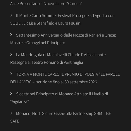
Alice Presentano il Nuovo Libro “Crimen”
Il Monte Carlo Summer Festival Prosegue ad Agosto con
SOUL!, LP, Lisa Stansfield e Laura Pausini
Settantesimo Anniversario delle Nozze di Ranieri e Grace:
Mostre e Omaggi nel Principato
La Mandragola di Machiavelli Chiude l’ Affascinante
Rassegna al Teatro Romano di Ventimiglia
TORNA A MONTE CARLO IL PREMIO DI POESIA “LE PAROLE
DELLA VITA” – iscrizione fino al 30 settembre 2026
Siccità: nel Principato di Monaco Attivato il Livello di
“Vigilanza”
Monaco, Notti Sicure Grazie alla Partnership SBM – BE
SAFE