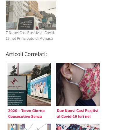
7 Nuovi Casi Positivi al Covid-
19 nel Principato di Monaco
Articoli Correlati:
2020 – Terzo Giorno
Due Nuovi Casi Positivi
Consecutivo Senza
al Covid-19 Ieri nel
Nuovi Casi di
Principato di Monaco
Coronavirus nel