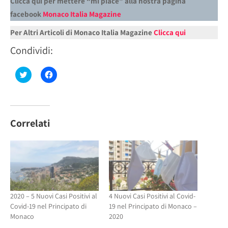
Clicca qui per mettere “mi piace” alla nostra pagina
facebook
Monaco Italia Magazine
Per Altri Articoli di Monaco Italia Magazine
Clicca qui
Condividi:
Fai
Fai
clic
clic
qui
per
per
condividere
condividere
su
su
Facebook
Twitter
(Si
(Si
apre
Correlati
apre
in
in
una
una
nuova
nuova
finestra)
finestra)
2020 – 5 Nuovi Casi Positivi al
4 Nuovi Casi Positivi al Covid-
Covid-19 nel Principato di
19 nel Principato di Monaco –
Monaco
2020