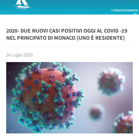
2020- DUE NUOVI CASI POSITIVI OGGI AL COVID -19
NEL PRINCIPATO DI MONACO (UNO È RESIDENTE)
24 Luglio 2020