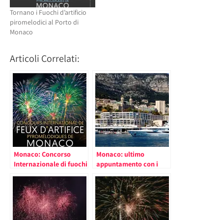
Tornano i Fuochi d’artificio
piromelodici al Porto di
Monaco
Articoli Correlati:
Monaco: Concorso
Monaco: ultimo
Internazionale di fuochi
appuntamento con i
d’artificio, sabato il
fuochi d’artificio
secondo appuntamento
piromelodici seguito
dal concerto tributo ai
Cold Play