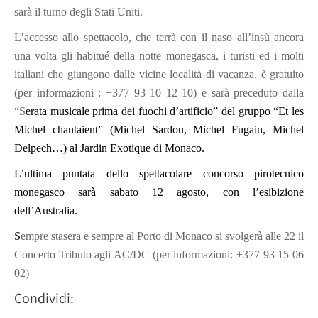
sarà il turno degli Stati Uniti.
L’accesso allo spettacolo, che terrà con il naso all’insù ancora
una volta gli habitué della notte monegasca, i turisti ed i molti
italiani che giungono dalle vicine località di vacanza, è gratuito
(per informazioni : +377 93 10 12 10) e sarà preceduto dalla
“S
erata musicale prima dei fuochi d’artificio” del gruppo “Et les
Michel chantaient” (Michel Sardou, Michel Fugain, Michel
Delpech…) al Jardin Exotique di Monaco.
L’ultima puntata dello spettacolare concorso pirotecnico
monegasco sarà sabato 12 agosto, con l’esibizione
dell’Australia.
S
empre stasera e sempre al
Porto di Monaco si svolgerà alle 22 il
Concerto Tributo agli AC/DC (
per informazioni
: +377 93 15 06
02)
Condividi: