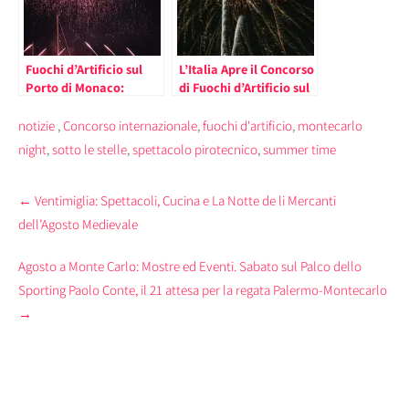
Fuochi d’Artificio sul
L’Italia Apre il Concorso
Porto di Monaco:
di Fuochi d’Artificio sul
Successo del Primo
Porto di Monaco (le
Appuntamento (le
date)
notizie
,
Concorso internazionale
,
fuochi d'artificio
,
montecarlo
prossime date)
night
,
sotto le stelle
,
spettacolo pirotecnico
,
summer time
Post
←
Ventimiglia: Spettacoli, Cucina e La Notte de li Mercanti
navigation
dell’Agosto Medievale
Agosto a Monte Carlo: Mostre ed Eventi. Sabato sul Palco dello
Sporting Paolo Conte, il 21 attesa per la regata Palermo-Montecarlo
→