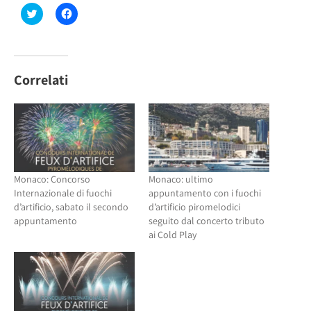
Fai
Fai
clic
clic
qui
per
per
condividere
condividere
su
su
Facebook
Twitter
(Si
(Si
apre
Correlati
apre
in
in
una
una
nuova
nuova
finestra)
finestra)
Monaco: Concorso
Monaco: ultimo
Internazionale di fuochi
appuntamento con i fuochi
d’artificio, sabato il secondo
d’artificio piromelodici
appuntamento
seguito dal concerto tributo
ai Cold Play