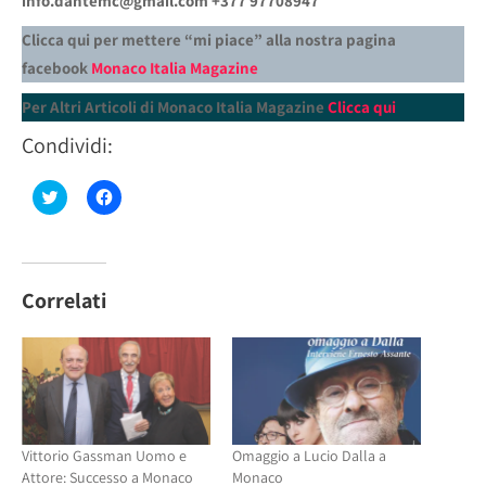
info.dantemc@gmail.com +377 97708947
“
Clicca qui per mettere “mi piace” alla nostra pagina
facebook
Monaco Italia Magazine
Per Altri Articoli di Monaco Italia Magazine
Clicca qui
Condividi:
Fai
Fai
clic
clic
qui
per
per
condividere
condividere
su
su
Facebook
Twitter
(Si
(Si
apre
Correlati
apre
in
in
una
una
nuova
nuova
finestra)
finestra)
Vittorio Gassman Uomo e
Omaggio a Lucio Dalla a
Attore: Successo a Monaco
Monaco