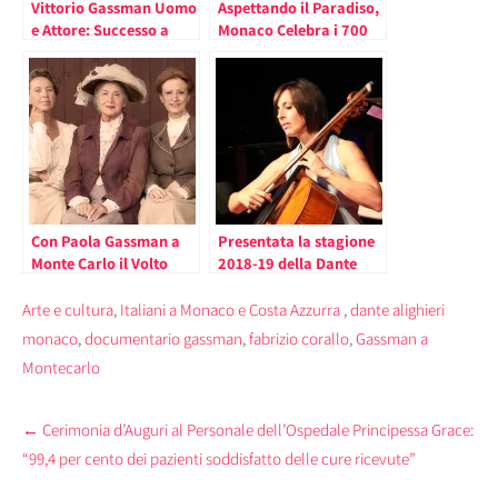
Vittorio Gassman Uomo
Aspettando il Paradiso,
e Attore: Successo a
Monaco Celebra i 700
Monaco del
Anni dalla Scomparsa
Documentario di
di Dante Alighieri
Corallo
Con Paola Gassman a
Presentata la stagione
Monte Carlo il Volto
2018-19 della Dante
delle Donne Durante la
Alighieri di Monaco;
Grande Guerra
Paola Gassman e Paolo
Arte e cultura
,
Italiani a Monaco e Costa Azzurra
,
dante alighieri
Mieli tra gli Ospiti
monaco
,
documentario gassman
,
fabrizio corallo
,
Gassman a
Eccellenti
Montecarlo
Post
←
Cerimonia d’Auguri al Personale dell’Ospedale Principessa Grace:
navigation
“99,4 per cento dei pazienti soddisfatto delle cure ricevute”