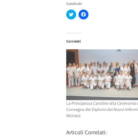
Condividi:
Fai
Fai
clic
clic
qui
per
per
condividere
condividere
su
su
Facebook
Twitter
(Si
Correlati
(Si
apre
apre
in
in
una
una
nuova
nuova
finestra)
finestra)
La Principessa Caroline alla Cerimonia 
Consegna dei Diplomi dei Nuovi Infermie
Monaco
Articoli Correlati: