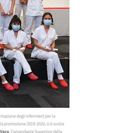
ormazione degli infermieri) per la
r la promozione 2019-2020, si è svolta
 Varo
, Comandante Superiore della