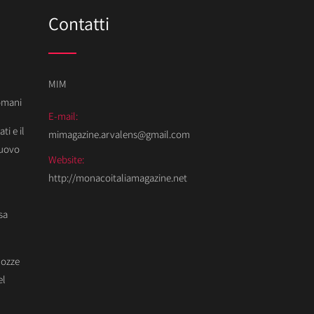
Contatti
MIM
Domani
E-mail:
ti e il
mimagazine.arvalens@gmail.com
Nuovo
Website:
http://monacoitaliamagazine.net
sa
Nozze
el