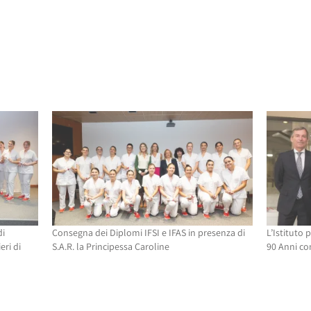
di
Consegna dei Diplomi IFSI e IFAS in presenza di
L’Istituto 
ri di
S.A.R. la Principessa Caroline
90 Anni co