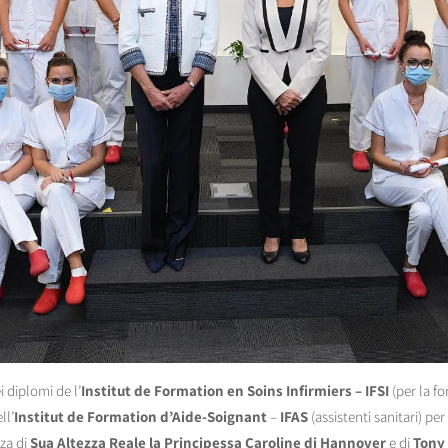
 diplomi de l’
Institut de Formation en Soins Infirmiers
–
IFSI
(per la f
ll’
Institut de Formation d’Aide-Soignant
–
IFAS
(assistenti sanitari) pe
nza di
Sua Altezza Reale la Principessa Caroline di Hannover
e di
Tony