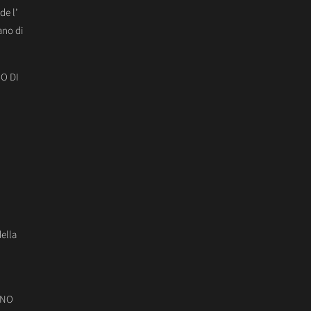
de l’
ano di
O DI
della
ONO