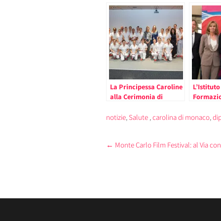
La Principessa Caroline
L’Istituto
alla Cerimonia di
Formazio
Consegna dei Diplomi
Festeggi
dei Nuovi Infermieri di
la Princi
notizie
,
Salute
,
carolina di monaco
,
di
Monaco
Post
←
Monte Carlo Film Festival: al Via co
navigation