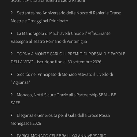
SOUL!, LP, Lisa Stansfield e Laura Pausini
Settantesimo Anniversario delle Nozze di Ranieri e Grace:
Mostre e Omaggi nel Principato
La Mandragola di Machiavelli Chiude l’ Affascinante
Rassegna al Teatro Romano di Ventimiglia
TORNA A MONTE CARLO IL PREMIO DI POESIA “LE PAROLE
DELLA VITA” – iscrizione fino al 30 settembre 2026
Siccità: nel Principato di Monaco Attivato il Livello di
“Vigilanza”
Monaco, Notti Sicure Grazie alla Partnership SBM – BE
SAFE
Eleganza e Generosità per il Gala della Croce Rossa
Monegasca 2026
PARIGI, MONACO CELEBRA IL XXI ANNIVERSARIO