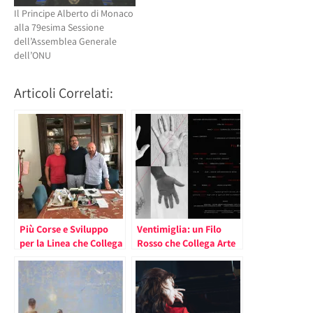
Il Principe Alberto di Monaco
alla 79esima Sessione
dell’Assemblea Generale
dell’ONU
Articoli Correlati:
Più Corse e Sviluppo
Ventimiglia: un Filo
per la Linea che Collega
Rosso che Collega Arte
Ventimiglia con Cuneo
e Paesaggi nella
Attraverso la Francia
Giornata del
Contemporaneo AMACI