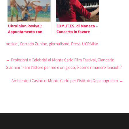
Ukrainian Revival:
COM.IT.ES. di Monaco –
Appuntamento con
Concerto in favore
l’Arte Ucraina a cura
dell’Ucraina di Yulia
dell’AIAP di Monaco
Yurchak
notizie
,
Corrado Zunino
,
giornalismo
,
Press
,
UCRAINA
Post
←
Proiezioni e Celebrità al Monte Carlo Film Festival, Giancarlo
navigation
Giannini “Fare l’attore per me è un gioco, è come rimanere fanciulli”
Ambiente: i Casinò di Monte Carlo per l’Istituto Oceanografico
→