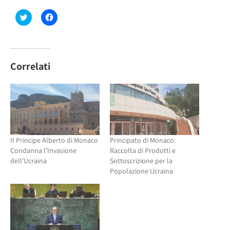
Fai
Fai
clic
clic
qui
per
per
condividere
condividere
su
su
Facebook
Twitter
(Si
(Si
apre
Correlati
apre
in
in
una
una
nuova
nuova
finestra)
finestra)
Il Principe Alberto di Monaco
Principato di Monaco:
Condanna l’Invasione
Raccolta di Prodotti e
dell’Ucraina
Sottoscrizione per la
Popolazione Ucraina