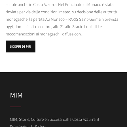
scuole anche in Costa Azzurra. Nel Principato di Monaco è stata
rinviata per via delle condizioni meteo, su decisione delle autorità
monegasche, la partita AS Monaco – PARIS Saint-Germain prevista
oggi, domenica 1 dicembre, alle 21 allo Stadio Louis-II Le
raccomandazioni ai monegaschi, diffuse con...
SCOPRI DI PIÙ
MIM
MIM, Storie, Culture e Successi dalla Costa Azzurra, il
Principato e la Riviera.