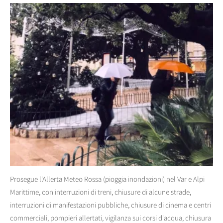
Prosegue l'Allerta Meteo Rossa (pioggia inondazioni) nel Var e Alpi
Marittime, con interruzioni di treni, chiusure di alcune strade,
interruzioni di manifestazioni pubbliche, chiusure di cinema e centri
commerciali, pompieri allertati, vigilanza sui corsi d'acqua, chiusura