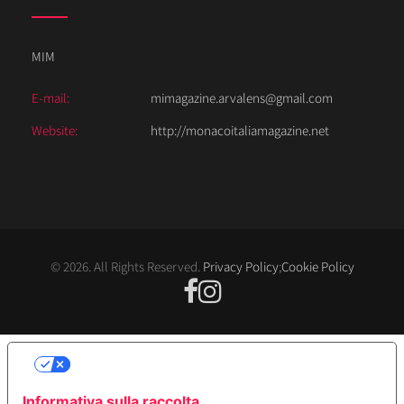
MIM
E-mail:
mimagazine.arvalens@gmail.com
Website:
http://monacoitaliamagazine.net
© 2026. All Rights Reserved.
Privacy Policy
;
Cookie Policy
LE TUE PREFERENZE RELATIVE ALLA
PRIVACY
Informativa sulla raccolta