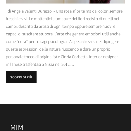
di Angela Valenti Durazzo - Una rosa sfiorita ma dai colori sempre
freschi e vivi. Le molteplici sfumature dei fiori recisi o di quelli nei
campi, descritti da artisti di ogni tempo eppure sempre nuovi e
capaci di suscitare stupore. L'arte che genera emozioni utili anche
come “cura” per i disagi psicologici. A specializzarsi nel dipingere
queste espressioni della natura riuscendo a dare un proprio
personale tocco di originalità è Cinzia Corbetta, interior designer
milanese trasferitasi a Nizza nel 2012. ...
SCOPRI DI PIÙ
MIM