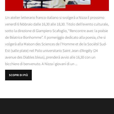
Un atelier letterario franco-italiano si svolgerà a Nizza il prossimo
venerdì 6 febbraio dalle 16,30 alle 18,30. Titolo dell'evento culturale,
sotto la direzione di Giampiero Scafoglio, “Rencontre avec la poésie
de Béatrice Bonhomme”. Il pomeriggio dedicato alla poesia, che si
volgerà alla Maison des Sciences de l’Homme et de la Société Sud-
Est (salle plate) nel Polo universitario Saint Jean d’Angély (24
avenue des Diables bleus), prenderà avvio alle 16,30 con un
bicchiere di benvenuto. A Nizza i giovani di un ...
SCOPRI DI PIÙ