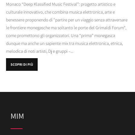
Monaco “Deep Klassified Music Festival”: progetto artistico e
culturale innovativo, che combina musica elettronica, arte e
benessere proponendo di “partire per un viaggio senza attraversare
le frontiere monegasche ma soltanto le porte del Grimaldi Forum“,
come promettono gli organizzatori. Una “prima” monegasca
dunque ma anche un sapiente mix tra musica elettronica, etnica,
melodica di noti artisti, Dj e gruppi –...
SCOPRI DI PIÙ
MIM