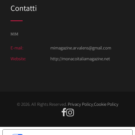
Contatti
MIM
E-mail:
mimagazine.arvalens@gmail.com
Website:
http://monacoitaliamagazine.net
© 2026. All Rights Reserved.
Privacy Policy
;
Cookie Policy
LE TUE PREFERENZE RELATIVE ALLA