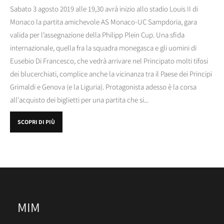
Sabato 3 agosto 2019 alle 19,30 avrà inizio allo stadio Louis II di
Monaco la partita amichevole AS Monaco-UC Sampdoria, gara
valida per l’assegnazione della Philipp Plein Cup. Una sfida
internazionale, quella fra la squadra monegasca e gli uomini di
Eusebio Di Francesco, che vedrà arrivare nel Principato molti tifosi
dei blucerchiati, complice anche la vicinanza tra il Paese dei Principi
Grimaldi e Genova (e la Liguria). Protagonista adesso è la corsa
all'acquisto dei biglietti per una partita che si...
SCOPRI DI PIÙ
MIM