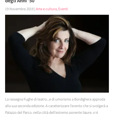
degli Anni ’50
19 Novembre 2019
|
Arte e cultura
,
Eventi
La rassegna Fughe di teatro...e di umorismo a Bordighera approda
alla sua seconda edizione. A caratterizzare l'evento che si svolgerà a
Palazzo del Parco, nella città dell'estremo ponente ligure, vi è