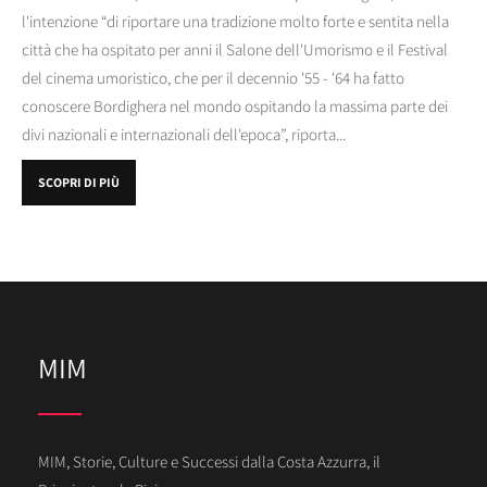
l'intenzione “di riportare una tradizione molto forte e sentita nella
città che ha ospitato per anni il Salone dell'Umorismo e il Festival
del cinema umoristico, che per il decennio '55 - '64 ha fatto
conoscere Bordighera nel mondo ospitando la massima parte dei
divi nazionali e internazionali dell'epoca”, riporta...
SCOPRI DI PIÙ
MIM
MIM, Storie, Culture e Successi dalla Costa Azzurra, il