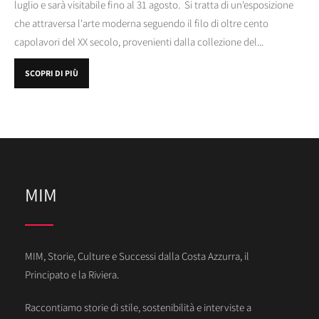
luglio e sarà visitabile fino al 31 agosto. Si tratta di un'esposizione
che attraversa l'arte moderna seguendo il filo di oltre cento
capolavori del XX secolo, provenienti dalla collezione del...
SCOPRI DI PIÙ
MIM
MIM, Storie, Culture e Successi dalla Costa Azzurra, il
Principato e la Riviera.
Raccontiamo storie di stile, sostenibilità e interviste a