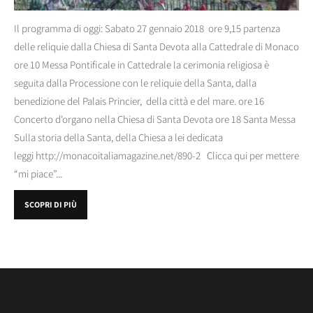
Il programma di oggi: Sabato 27 gennaio 2018 ore 9,15 partenza
delle reliquie dalla Chiesa di Santa Devota alla Cattedrale di Monaco
ore 10 Messa Pontificale in Cattedrale la cerimonia religiosa è
seguita dalla Processione con le reliquie della Santa, dalla
benedizione del Palais Princier, della città e del mare. ore 16
Concerto d'organo nella Chiesa di Santa Devota ore 18 Santa Messa
Sulla storia della Santa, della Chiesa a lei dedicata
leggi http://monacoitaliamagazine.net/890-2 Clicca qui per mettere
“mi piace”...
SCOPRI DI PIÙ