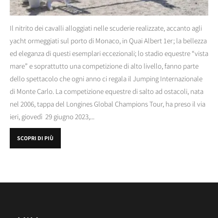
Il nitrito dei cavalli alloggiati nelle scuderie realizzate, accanto agli
yacht ormeggiati sul porto di Monaco, in Quai Albert 1er; la bellezza
ed eleganza di questi esemplari eccezionali; lo stadio equestre “vista
mare” e soprattutto una competizione di alto livello, fanno parte
dello spettacolo che ogni anno ci regala il Jumping Internazionale
di Monte Carlo. La competizione equestre di salto ad ostacoli, nata
nel 2006, tappa del Longines Global Champions Tour, ha preso il via
ieri, giovedì 29 giugno 2023,...
SCOPRI DI PIÙ