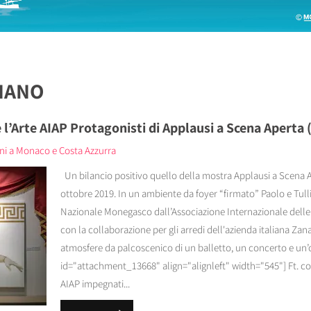
LIANO
 l’Arte AIAP Protagonisti di Applausi a Scena Aperta (
ani a Monaco e Costa Azzurra
Un bilancio positivo quello della mostra Applausi a Scena Ape
ottobre 2019. In un ambiente da foyer “firmato” Paolo e Tulli
Nazionale Monegasco dall’Associazione Internazionale delle A
con la collaborazione per gli arredi dell'azienda italiana Z
atmosfere da palcoscenico di un balletto, un concerto e un’
id="attachment_13668" align="alignleft" width="545"] Ft. copyr
AIAP impegnati...