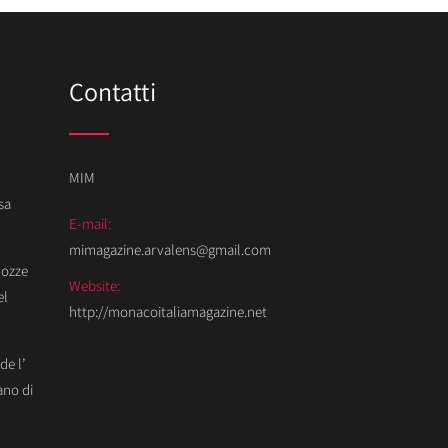
Contatti
MIM
sa
E-mail:
mimagazine.arvalens@gmail.com
Nozze
Website:
el
http://monacoitaliamagazine.net
de l’
ano di