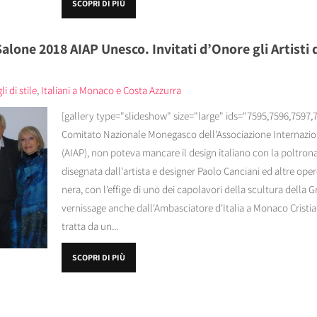
SCOPRI DI PIÙ
Salone 2018 AIAP Unesco. Invitati d’Onore gli Artisti
i di stile
,
Italiani a Monaco e Costa Azzurra
[gallery type="slideshow" size="large" ids="7595,7596,7597,
Comitato Nazionale Monegasco dell'Associazione Internazion
(AIAP), non poteva mancare il design italiano con la poltrona
disegnata dall'artista e designer Paolo Canciani ed altre opere 
nera, con l'effige di uno dei capolavori della scultura della 
vernissage anche dall'Ambasciatore d'Italia a Monaco Cristia
tratta da un...
SCOPRI DI PIÙ