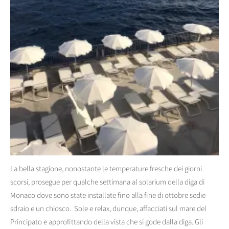
La bella stagione, nonostante le temperature fresche dei giorni
scorsi, prosegue per qualche settimana al solarium della diga di
Monaco dove sono state installate fino alla fine di ottobre sedie
sdraio e un chiosco. Sole e relax, dunque, affacciati sul mare del
Principato e approfittando della vista che si gode dalla diga. Gli