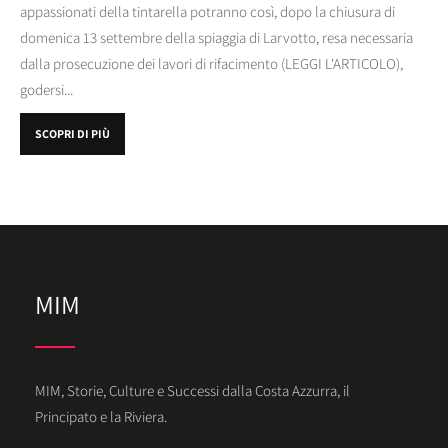
appassionati della tintarella potranno così, dopo la chiusura di
domenica 13 settembre della spiaggia di Larvotto, resa necessaria
dalla prosecuzione dei lavori di rifacimento (LEGGI L'ARTICOLO),
godersi...
SCOPRI DI PIÙ
MIM
MIM, Storie, Culture e Successi dalla Costa Azzurra, il
Principato e la Riviera.