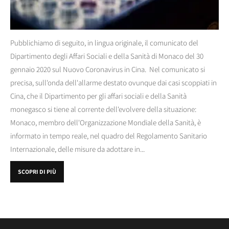
Pubblichiamo di seguito, in lingua originale, il comunicato del
Dipartimento degli Affari Sociali e della Sanità di Monaco del 30
gennaio 2020 sul Nuovo Coronavirus in Cina. Nel comunicato si
precisa, sull'onda dell'allarme destato ovunque dai casi scoppiati in
Cina, che il Dipartimento per gli affari sociali e della Sanità
monegasco si tiene al corrente dell'evolvere della situazione:
Monaco, membro dell'Organizzazione Mondiale della Sanità, è
informato in tempo reale, nel quadro del Regolamento Sanitario
Internazionale, delle misure da adottare in...
SCOPRI DI PIÙ