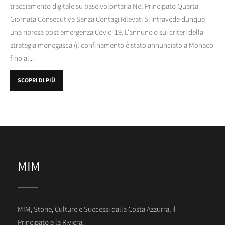
tracciamento digitale su base volontaria Nel Principato Quarta
Giornata Consecutiva Senza Contagi Rilevati Si intravede dunque
una ripresa post emergenza Covid-19. L'annuncio sui criteri della
strategia monegasca (il confinamento è stato annunciato a Monaco
fino al...
SCOPRI DI PIÙ
MIM
MIM, Storie, Culture e Successi dalla Costa Azzurra, il
Principato e la Riviera.