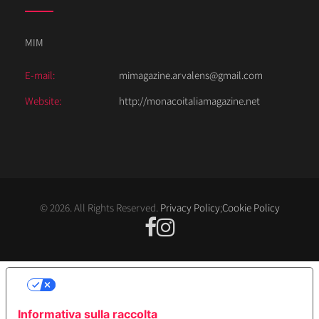
MIM
E-mail:
mimagazine.arvalens@gmail.com
Website:
http://monacoitaliamagazine.net
© 2026. All Rights Reserved.
Privacy Policy
;
Cookie Policy
LE TUE PREFERENZE RELATIVE ALLA
PRIVACY
Informativa sulla raccolta