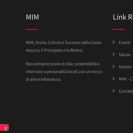
MIM
Link R
MIM, Storie, Culture e Successi dalla Costa
Eventi
Azzurra, il Principato e la Riviera.
Salute
Raccontiamo storie di stile, sostenibilità e
Notizie
interviste a personalità locali con un tocco
MIM – L
di arte e letteratura.
Contatt