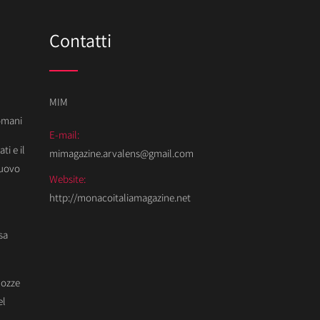
Contatti
MIM
Domani
E-mail:
ti e il
mimagazine.arvalens@gmail.com
Nuovo
Website:
http://monacoitaliamagazine.net
sa
Nozze
el