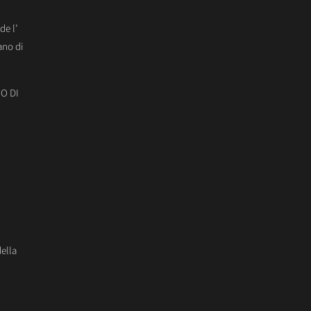
de l’
ano di
O DI
della