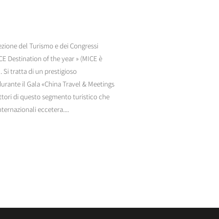
rezione del Turismo e dei Congressi
CE Destination of the year » (MICE è
 Si tratta di un prestigioso
urante il Gala «China Travel & Meetings
attori di questo segmento turistico che
ternazionali eccetera....