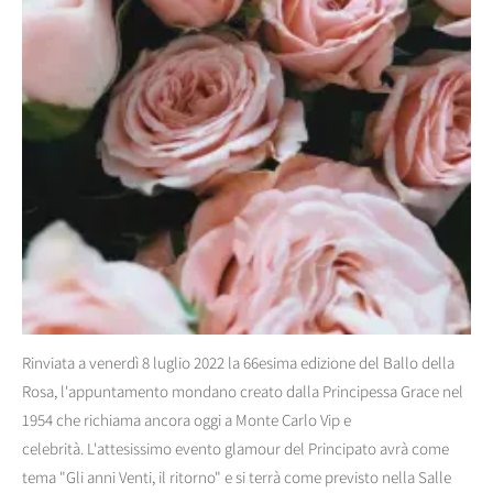
Rinviata a venerdì 8 luglio 2022 la 66esima edizione del Ballo della
Rosa, l'appuntamento mondano creato dalla Principessa Grace nel
1954 che richiama ancora oggi a Monte Carlo Vip e
celebrità. L'attesissimo evento glamour del Principato avrà come
tema "Gli anni Venti, il ritorno" e si terrà come previsto nella Salle