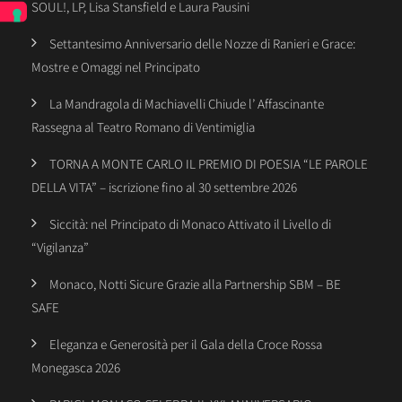
SOUL!, LP, Lisa Stansfield e Laura Pausini
Settantesimo Anniversario delle Nozze di Ranieri e Grace:
Mostre e Omaggi nel Principato
La Mandragola di Machiavelli Chiude l’ Affascinante
Rassegna al Teatro Romano di Ventimiglia
TORNA A MONTE CARLO IL PREMIO DI POESIA “LE PAROLE
DELLA VITA” – iscrizione fino al 30 settembre 2026
Siccità: nel Principato di Monaco Attivato il Livello di
“Vigilanza”
Monaco, Notti Sicure Grazie alla Partnership SBM – BE
SAFE
Eleganza e Generosità per il Gala della Croce Rossa
Monegasca 2026