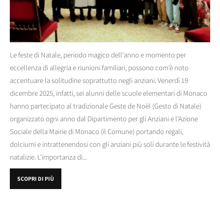
Le feste di Natale, periodo magico dell'anno e momento per
eccellenza di allegria e riunioni familiari, possono com'è noto
accentuare la solitudine soprattutto negli anziani. Venerdì 19
dicembre 2025, infatti, sei alunni delle scuole elementari di Monaco
hanno partecipato al tradizionale Geste de Noël (Gesto di Natale)
organizzato ogni anno dal Dipartimento per gli Anziani e l'Azione
Sociale della Mairie di Monaco (il Comune) portando regali,
dolciumi e intrattenendosi con gli anziani più soli durante le festività
natalizie. L'importanza di...
SCOPRI DI PIÙ