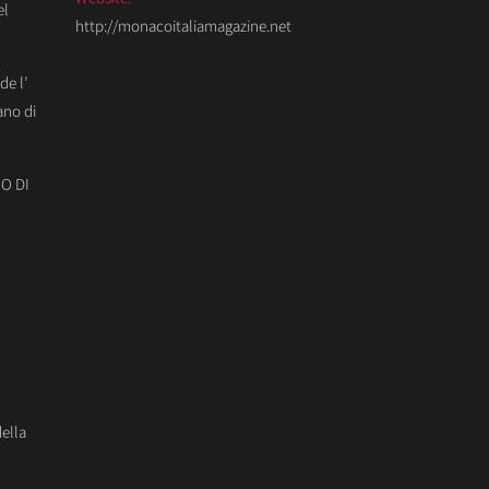
el
http://monacoitaliamagazine.net
de l’
ano di
O DI
della