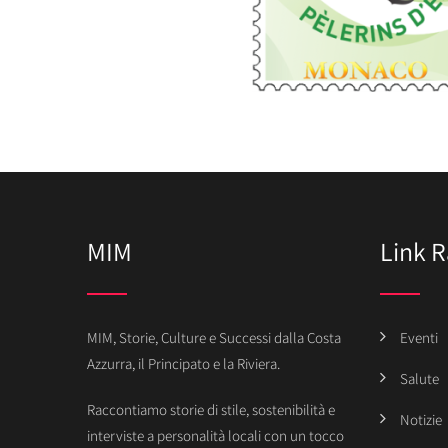
MIM
Link R
MIM, Storie, Culture e Successi dalla Costa
Eventi
Azzurra, il Principato e la Riviera.
Salute
Raccontiamo storie di stile, sostenibilità e
Notizie
interviste a personalità locali con un tocco