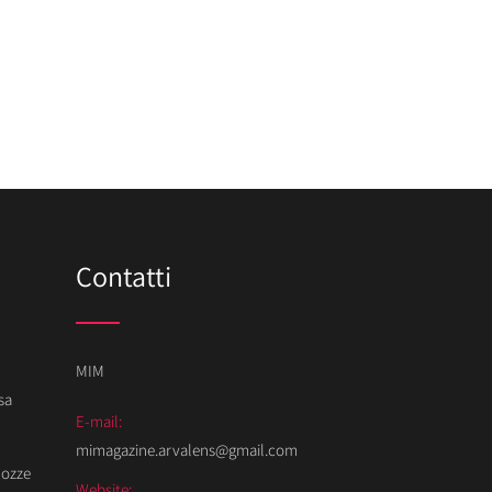
Contatti
MIM
sa
E-mail:
mimagazine.arvalens@gmail.com
Nozze
Website: