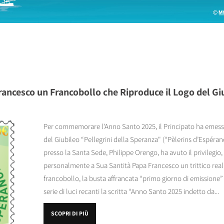
ncesco un Francobollo che Riproduce il Logo del Gi
Per commemorare l'Anno Santo 2025, il Principato ha emesso
del Giubileo “Pellegrini della Speranza" (“Pèlerins d’Espéran
presso la Santa Sede, Philippe Orengo, ha avuto il privilegio
personalmente a Sua Santità Papa Francesco un trittico reali
francobollo, la busta affrancata “primo giorno di emissione”
serie di luci recanti la scritta “Anno Santo 2025 indetto da...
SCOPRI DI PIÙ