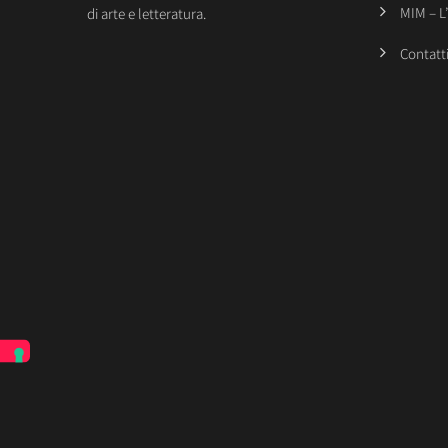
MIM – L
di arte e letteratura.
Contatt