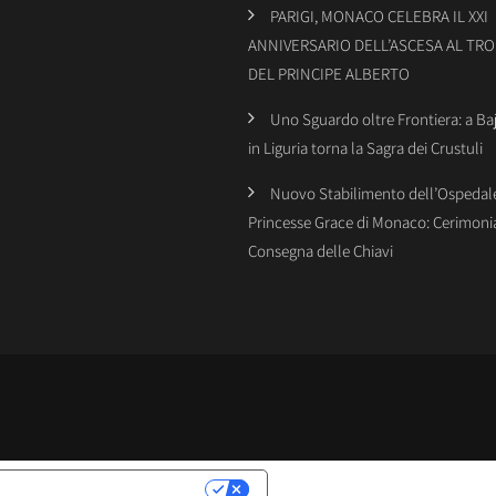
PARIGI, MONACO CELEBRA IL XXI
ANNIVERSARIO DELL’ASCESA AL TR
DEL PRINCIPE ALBERTO
Uno Sguardo oltre Frontiera: a Ba
in Liguria torna la Sagra dei Crustuli
Nuovo Stabilimento dell’Ospedal
Princesse Grace di Monaco: Cerimonia
Consegna delle Chiavi
LATIVE ALLA PRIVACY