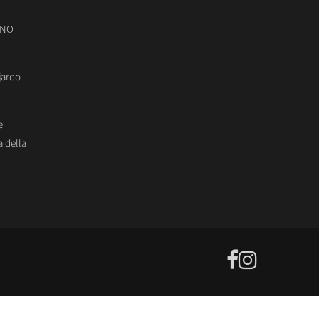
ONO
jardo
e
 della