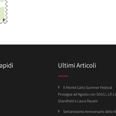
apidi
Ultimi Articoli
Il Monte Carlo Summer Festival
Prosegue ad Agosto con SOUL!, LP, Li
Stansfield e Laura Pausini
Settantesimo Anniversario delle 