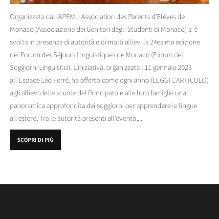
Organizzata dall’APEM, l'Association des Parents d’Elèves de
Monaco (Associazione dei Genitori degli Studenti di Monaco) si è
svolta in presenza di autorità e di molti allievi la 24esima edizione
del Forum des Séjours Linguistiques de Monaco (Forum dei
Soggiorni Linguistici). L'iniziativa, organizzata l'11 gennaio 2023
all'Espace Léo Ferré, ha offerto come ogni anno (LEGGI L'ARTICOLO)
agli allievi delle scuole del Principato e alle loro famiglie una
panoramica approfondita dei soggiorni per apprendere le lingue
all'estero. Tra le autorità presenti all'evento,...
SCOPRI DI PIÙ