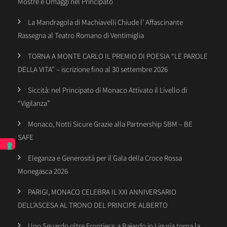
Mostre e Omaggi nel Principato
La Mandragola di Machiavelli Chiude l’ Affascinante
Rassegna al Teatro Romano di Ventimiglia
TORNA A MONTE CARLO IL PREMIO DI POESIA “LE PAROLE
DELLA VITA” – iscrizione fino al 30 settembre 2026
Siccità: nel Principato di Monaco Attivato il Livello di
“Vigilanza”
Monaco, Notti Sicure Grazie alla Partnership SBM – BE
SAFE
Eleganza e Generosità per il Gala della Croce Rossa
Monegasca 2026
PARIGI, MONACO CELEBRA IL XXI ANNIVERSARIO
DELL’ASCESA AL TRONO DEL PRINCIPE ALBERTO
Uno Sguardo oltre Frontiera: a Bajardo in Liguria torna la