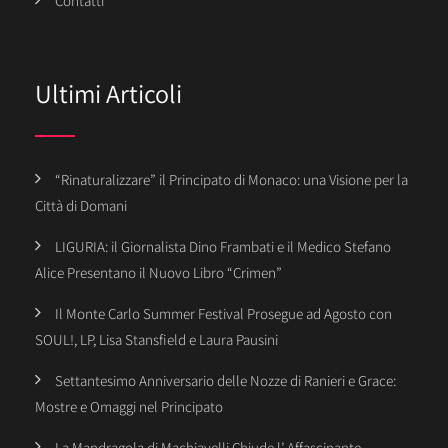
Contatti
Ultimi Articoli
“Rinaturalizzare” il Principato di Monaco: una Visione per la
Città di Domani
LIGURIA: il Giornalista Dino Frambati e il Medico Stefano
Alice Presentano il Nuovo Libro “Crimen”
Il Monte Carlo Summer Festival Prosegue ad Agosto con
SOUL!, LP, Lisa Stansfield e Laura Pausini
Settantesimo Anniversario delle Nozze di Ranieri e Grace:
Mostre e Omaggi nel Principato
La Mandragola di Machiavelli Chiude l’ Affascinante