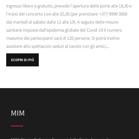
ingresso libero e gratuito, prevede l'apertura delle porte alle 18,30 e
l'inizio del concerto Live alle 20,30.(per prenotare: +377 9999 3000
dal martedì al sabato dalle 12 alle 19). A seguito delle misure
sanitarie imposte dall'epidemia globale del Covid-19 il numero
massimo dei partecipanti sarà di 120 persone. Si potrà inoltre
assistere allo spettacolo seduti al tavolo con gli amici,...
SCOPRI DI PIÙ
MIM