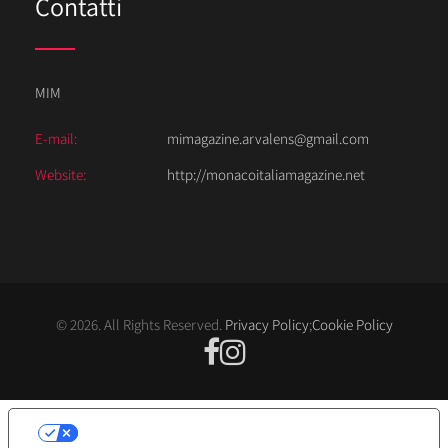
Contatti
MIM
E-mail:
mimagazine.arvalens@gmail.com
Website:
http://monacoitaliamagazine.net
© 2026. All Rights Reserved.
Privacy Policy
;
Cookie Policy
LE TUE PREFERENZE RELATIVE ALLA
PRIVACY