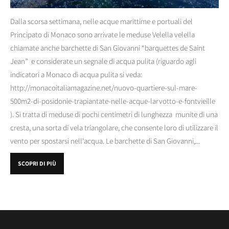
Dalla scorsa settimana, nelle acque marittime e portuali del
Principato di Monaco sono arrivate le meduse Velella velella
chiamate anche barchette di San Giovanni “barquettes de Saint
Jean” e considerate un segnale di acqua pulita (riguardo agli
indicatori a Monaco di acqua pulita si veda:
http://monacoitaliamagazine.net/nuovo-quartiere-sul-mare-
500m2-di-posidonie-trapiantate-nelle-acque-larvotto-e-fontvieille
). Si tratta di meduse di pochi centimetri di lunghezza munite di una
cresta, una sorta di vela triangolare, che consente loro di utilizzare il
vento per spostarsi nell'acqua. Le barchette di San Giovanni,...
SCOPRI DI PIÙ