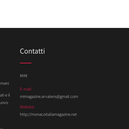
Contatti
MIM
Domani
E-mail:
ti e il
mimagazine.arvalens@gmail.com
Nuovo
Website:
http://monacoitaliamagazine.net