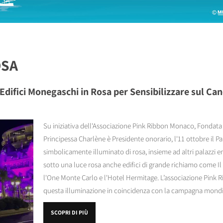
OSA
 Edifici Monegaschi in Rosa per Sensibilizzare sul Ca
Su iniziativa dell'Associazione Pink Ribbon Monaco, Fondata n
Principessa Charlène è Presidente onorario, l'11 ottobre il Pa
simbolicamente illuminato di rosa, insieme ad altri palazzi
sotto una luce rosa anche edifici di grande richiamo come Il 
l'One Monte Carlo e l'Hotel Hermitage. L’associazione Pink R
questa illuminazione in coincidenza con la campagna mondia
SCOPRI DI PIÙ