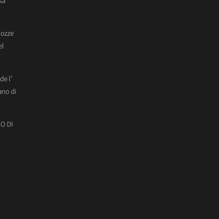
sa
Nozze
el
de l’
ano di
O DI