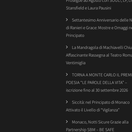
Prosegue ad Agosto con SOUL!, LP, Li
Stansfield e Laura Pausini
Settantesimo Anniversario delle 
di Ranieri e Grace: Mostre e Omaggi n
Principato
La Mandragola di Machiavelli Chiu
Affascinante Rassegna al Teatro Rom
Ventimiglia
TORNA A MONTE CARLO IL PREMI
POESIA “LE PAROLE DELLA VITA” –
iscrizione fino al 30 settembre 2026
Siccità: nel Principato di Monaco
Attivato il Livello di “Vigilanza”
Monaco, Notti Sicure Grazie alla
Partnership SBM – BE SAFE