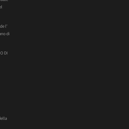
el
de l’
ano di
O DI
della