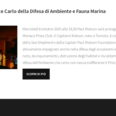
e Carlo della Difesa di Ambiente e Fauna Marina
Mercoledì 8 ottobre 2025 alle 18,30 Paul Watson sarà protago
Monaco Press Club. Il Capitano Watson, nato a Toronto, è c
della Sea Shepherd e della Captain Paul Watson Foundation
attivamente impegnato anche nella difesa degli ecosistemi e
noto, da inquinamento, distruzione degli habitat e riscalda
difesa dell'Ambiente che certo non lascia indifferente il Prin
SCOPRI DI PIÙ