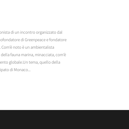
nista di un incontro organizzato dal
oofondatore di Greenpeace e fondatore
. Com'è noto è un ambientalista
 della fauna marina, minacciata, com'è
mento globale.Un tema, quello della
cipato di Monaco...