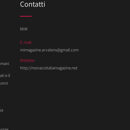
Contatti
MIM
E-mail:
mimagazine.arvalens@gmail.com
Website:
Domani
http://monacoitaliamagazine.net
ti e il
Nuovo
sa
Nozze