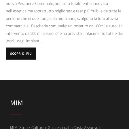
nuova Pescheria Comunale, non solo totalmente rinnovata
nell’estetica ma soprattutto migliorata e resa più fruibile da tutte le
persone che in quel luogo, da molti anni, svolgono la loro attività
commerciale. Pescheria comunale: un restauro da 100mila euro Un
intervento da 100 mila euro, che ha previsto il rifacimento totale dei
locali, degli impianti...
SCOPRI DI PIÙ
MIM
MIM, Storie, Culture e Successi dalla Costa Azzurra, il