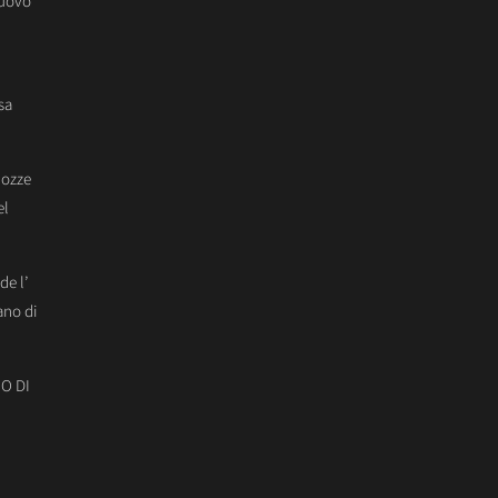
Nuovo
sa
Nozze
el
de l’
ano di
O DI