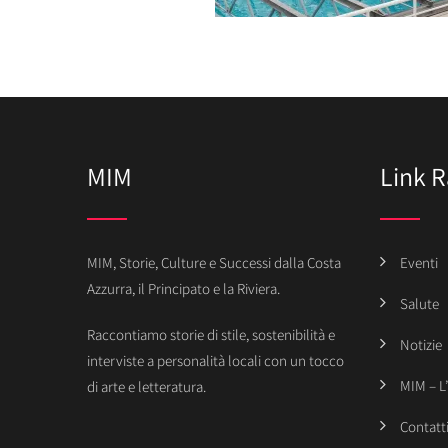
MIM
Link R
MIM, Storie, Culture e Successi dalla Costa
Eventi
Azzurra, il Principato e la Riviera.
Salute
Raccontiamo storie di stile, sostenibilità e
Notizie
interviste a personalità locali con un tocco
MIM – L
di arte e letteratura.
Contatt