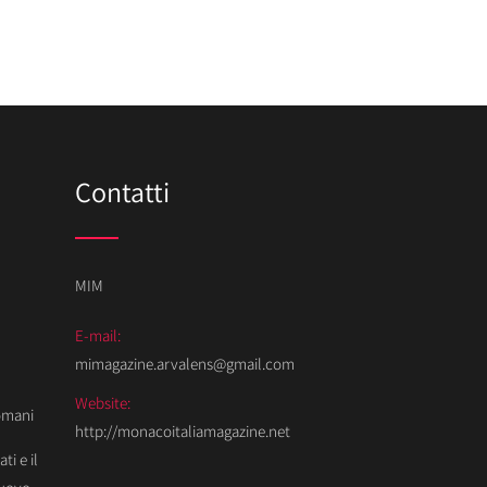
Contatti
MIM
E-mail:
mimagazine.arvalens@gmail.com
Website:
Domani
http://monacoitaliamagazine.net
ti e il