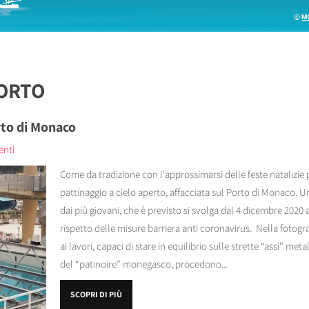
PORTO
rto di Monaco
enti
Come da tradizione con l'approssimarsi delle feste natalizie p
pattinaggio a cielo aperto, affacciata sul Porto di Monaco.
dai più giovani, che è previsto si svolga dal 4 dicembre 2020
rispetto delle misure barriera anti coronavirus. Nella fotografi
ai lavori, capaci di stare in equilibrio sulle strette “assi” m
del “patinoire” monegasco, procedono...
SCOPRI DI PIÙ