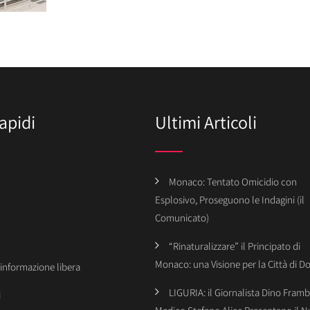
apidi
Ultimi Articoli
Monaco: Tentato Omicidio con
Esplosivo, Proseguono le Indagini (il
Comunicato)
“Rinaturalizzare” il Principato di
Monaco: una Visione per la Città di 
’informazione libera
LIGURIA: il Giornalista Dino Framba
i