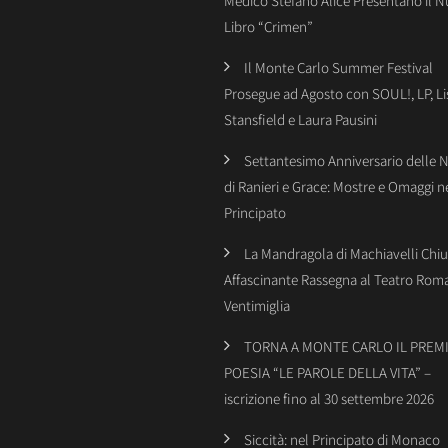
Medico Stefano Alice Presentano il 
Libro “Crimen”
Il Monte Carlo Summer Festival
Prosegue ad Agosto con SOUL!, LP, Li
Stansfield e Laura Pausini
Settantesimo Anniversario delle 
di Ranieri e Grace: Mostre e Omaggi n
Principato
La Mandragola di Machiavelli Chiu
Affascinante Rassegna al Teatro Rom
Ventimiglia
TORNA A MONTE CARLO IL PREMI
POESIA “LE PAROLE DELLA VITA” –
iscrizione fino al 30 settembre 2026
Siccità: nel Principato di Monaco