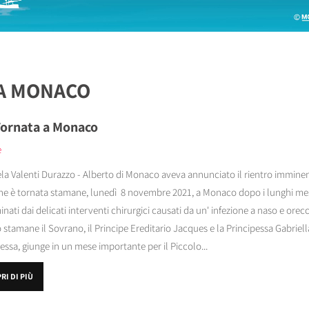
SA MONACO
Tornata a Monaco
e
la Valenti Durazzo - Alberto di Monaco aveva annunciato il rientro imminent
ne è tornata stamane, lunedì 8 novembre 2021, a Monaco dopo i lunghi mesi
nati dai delicati interventi chirurgici causati da un' infezione a naso e orec
 stamane il Sovrano, il Principe Ereditario Jacques e la Principessa Gabriell
essa, giunge in un mese importante per il Piccolo...
RI DI PIÙ