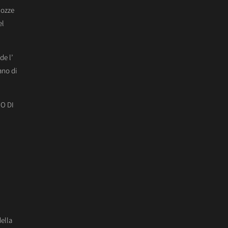
Nozze
el
de l’
ano di
O DI
della