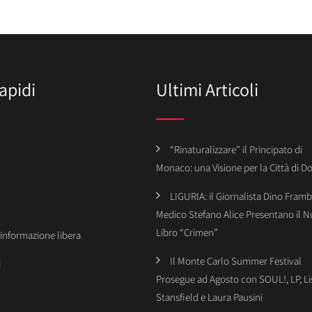
apidi
Ultimi Articoli
“Rinaturalizzare” il Principato di
Monaco: una Visione per la Città di 
LIGURIA: il Giornalista Dino Framba
Medico Stefano Alice Presentano il 
Libro “Crimen”
’informazione libera
Il Monte Carlo Summer Festival
i
Prosegue ad Agosto con SOUL!, LP, Li
Stansfield e Laura Pausini