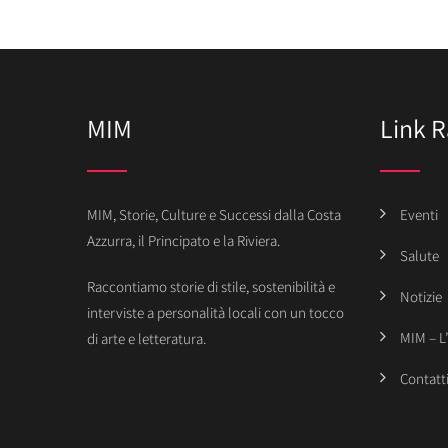
MIM
Link R
MIM, Storie, Culture e Successi dalla Costa
Eventi
Azzurra, il Principato e la Riviera.
Salute
Raccontiamo storie di stile, sostenibilità e
Notizie
interviste a personalità locali con un tocco
MIM – L
di arte e letteratura.
Contatt