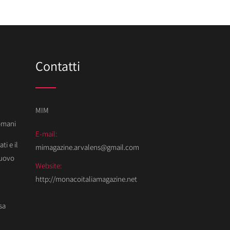
Contatti
MIM
Domani
E-mail:
ti e il
mimagazine.arvalens@gmail.com
Nuovo
Website:
http://monacoitaliamagazine.net
sa