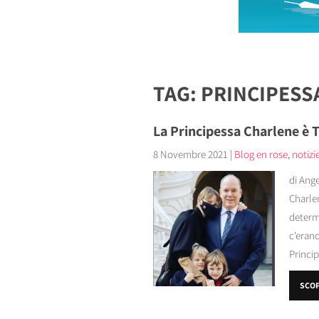
TAG: PRINCIPES
La Principessa Charlene è 
8 Novembre 2021
|
Blog en rose
,
notizi
di Ange
Charle
determi
c'erano
Princip
SCOP