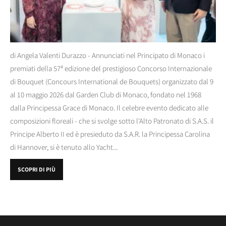
di Angela Valenti Durazzo - Annunciati nel Principato di Monaco i
premiati della 57ª edizione del prestigioso Concorso Internazionale
di Bouquet (Concours International de Bouquets) organizzato dal 9
al 10 maggio 2026 dal Garden Club di Monaco, fondato nel 1968
dalla Principessa Grace di Monaco. Il celebre evento dedicato alle
composizioni floreali - che si svolge sotto l'Alto Patronato di S.A.S. il
Principe Alberto II ed è presieduto da S.A.R. la Principessa Carolina
di Hannover, si è tenuto allo Yacht...
SCOPRI DI PIÙ