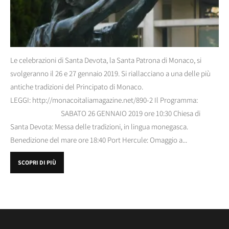
Le celebrazioni di Santa Devota, la Santa Patrona di Monaco, si
svolgeranno il 26 e 27 gennaio 2019. Si riallacciano a una delle più
antiche tradizioni del Principato di Monaco.
LEGGI: http://monacoitaliamagazine.net/890-2 Il Programma:
SABATO 26 GENNAIO 2019 ore 10:30 Chiesa di
Santa Devota: Messa delle tradizioni, in lingua monegasca.
Benedizione del mare ore 18:40 Port Hercule: Omaggio a...
SCOPRI DI PIÙ