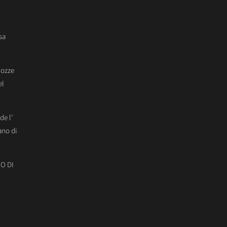
sa
Nozze
el
de l’
ano di
O DI