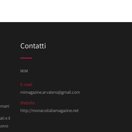
Contatti
MIM
E-mail:
mimagazine.arvalens@gmail.com
Website:
Domani
http://monacoitaliamagazine.net
ti e il
Nuovo