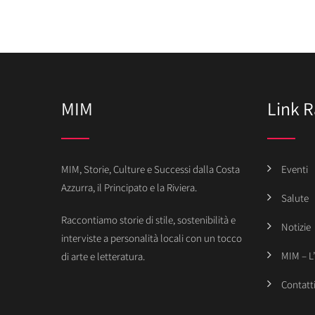
MIM
Link R
MIM, Storie, Culture e Successi dalla Costa
Eventi
Azzurra, il Principato e la Riviera.
Salute
Raccontiamo storie di stile, sostenibilità e
Notizie
interviste a personalità locali con un tocco
MIM – L
di arte e letteratura.
Contatt