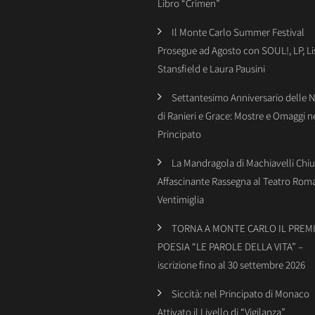
Libro “Crimen”
Il Monte Carlo Summer Festival
Prosegue ad Agosto con SOUL!, LP, Li
Stansfield e Laura Pausini
Settantesimo Anniversario delle 
di Ranieri e Grace: Mostre e Omaggi n
Principato
La Mandragola di Machiavelli Chiu
Affascinante Rassegna al Teatro Rom
Ventimiglia
TORNA A MONTE CARLO IL PREMI
POESIA “LE PAROLE DELLA VITA” –
iscrizione fino al 30 settembre 2026
Siccità: nel Principato di Monaco
Attivato il Livello di “Vigilanza”