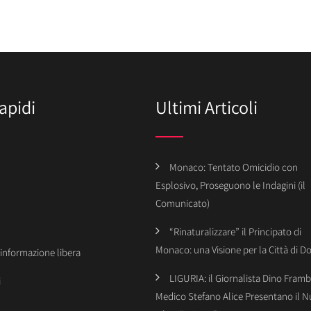
apidi
Ultimi Articoli
Monaco: Tentato Omicidio con
Esplosivo, Proseguono le Indagini (il
Comunicato)
“Rinaturalizzare” il Principato di
Monaco: una Visione per la Città di 
’informazione libera
LIGURIA: il Giornalista Dino Framba
i
Medico Stefano Alice Presentano il 