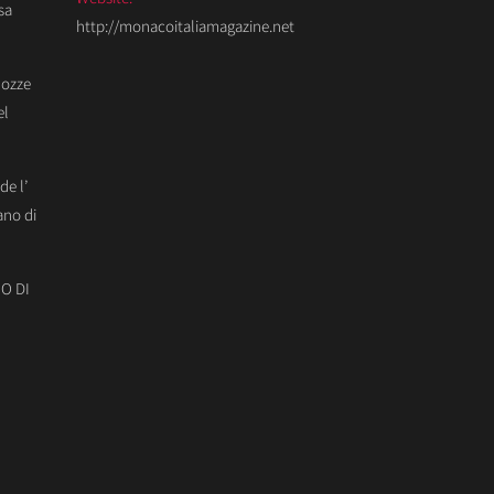
sa
http://monacoitaliamagazine.net
Nozze
el
de l’
ano di
O DI