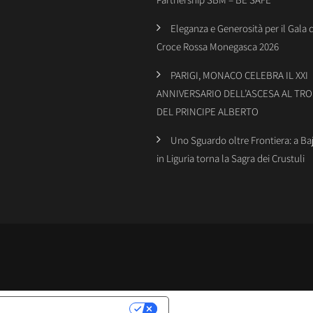
Eleganza e Generosità per il Gala 
Croce Rossa Monegasca 2026
PARIGI, MONACO CELEBRA IL XXI
ANNIVERSARIO DELL’ASCESA AL TR
DEL PRINCIPE ALBERTO
Uno Sguardo oltre Frontiera: a Ba
in Liguria torna la Sagra dei Crustuli
LATIVE ALLA PRIVACY