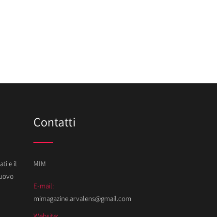
Contatti
ti e il
MIM
Nuovo
E-mail:
mimagazine.arvalens@gmail.com
Website: