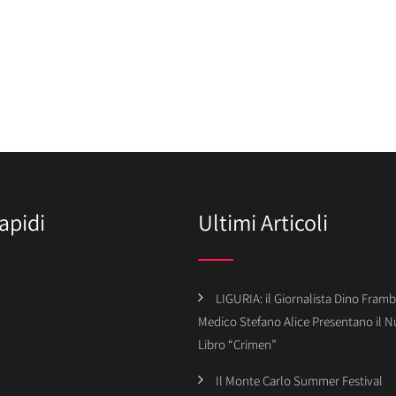
apidi
Ultimi Articoli
LIGURIA: il Giornalista Dino Framba
Medico Stefano Alice Presentano il 
Libro “Crimen”
Il Monte Carlo Summer Festival