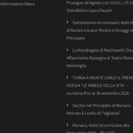
Prosegue ad Agosto con SOUL!, LP, Li
’informazione libera
Stansfield e Laura Pausini
i
Settantesimo Anniversario delle 
di Ranieri e Grace: Mostre e Omaggi n
Principato
La Mandragola di Machiavelli Chiu
Affascinante Rassegna al Teatro Rom
Ventimiglia
TORNA A MONTE CARLO IL PREMI
POESIA “LE PAROLE DELLA VITA” –
iscrizione fino al 30 settembre 2026
Siccità: nel Principato di Monaco
Attivato il Livello di “Vigilanza”
Monaco, Notti Sicure Grazie alla
Partnership SBM – BE SAFE