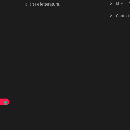
MIM – L
di arte e letteratura.
Contatt