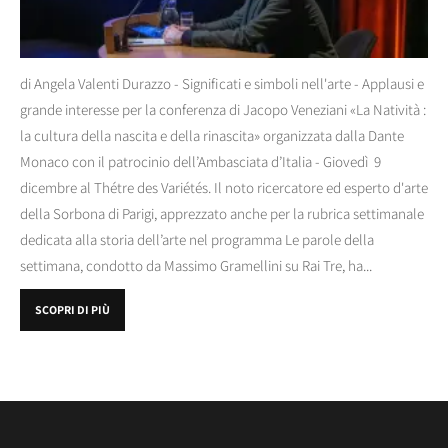
di Angela Valenti Durazzo - Significati e simboli nell'arte - Applausi e
grande interesse per la conferenza di Jacopo Veneziani «La Natività :
la cultura della nascita e della rinascita» organizzata dalla Dante
Monaco con il patrocinio dell’Ambasciata d’Italia - Giovedì 9
dicembre al Thétre des Variétés. Il noto ricercatore ed esperto d'arte
della Sorbona di Parigi, apprezzato anche per la rubrica settimanale
dedicata alla storia dell’arte nel programma Le parole della
settimana, condotto da Massimo Gramellini su Rai Tre, ha...
SCOPRI DI PIÙ