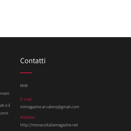
Contatti
MIM
Domani
E-mail:
ti e il
mimagazine.arvalens@gmail.com
Nuovo
Website:
http://monacoitaliamagazine.net