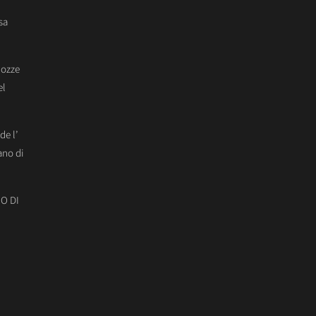
sa
Nozze
el
de l’
ano di
O DI