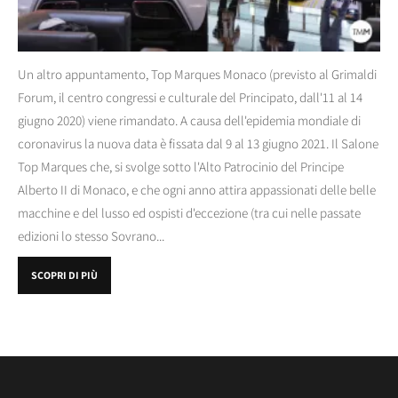
Un altro appuntamento, Top Marques Monaco (previsto al Grimaldi
Forum, il centro congressi e culturale del Principato, dall'11 al 14
giugno 2020) viene rimandato. A causa dell'epidemia mondiale di
coronavirus la nuova data è fissata dal 9 al 13 giugno 2021. Il Salone
Top Marques che, si svolge sotto l'Alto Patrocinio del Principe
Alberto II di Monaco, e che ogni anno attira appassionati delle belle
macchine e del lusso ed ospisti d'eccezione (tra cui nelle passate
edizioni lo stesso Sovrano...
SCOPRI DI PIÙ