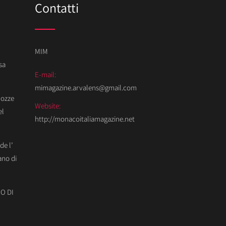
Contatti
MIM
sa
E-mail:
mimagazine.arvalens@gmail.com
Nozze
Website:
el
http://monacoitaliamagazine.net
de l’
ano di
O DI