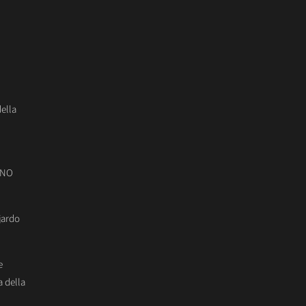
della
ONO
jardo
e
 della