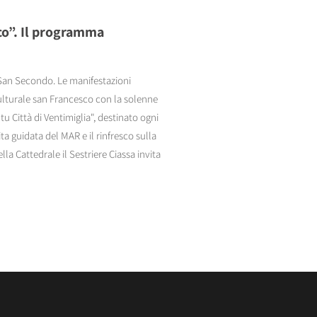
nco”. Il programma
 San Secondo. Le manifestazioni
ulturale san Francesco con la solenne
 Città di Ventimiglia", destinato ogni
ita guidata del MAR e il rinfresco sulla
la Cattedrale il Sestriere Ciassa invita