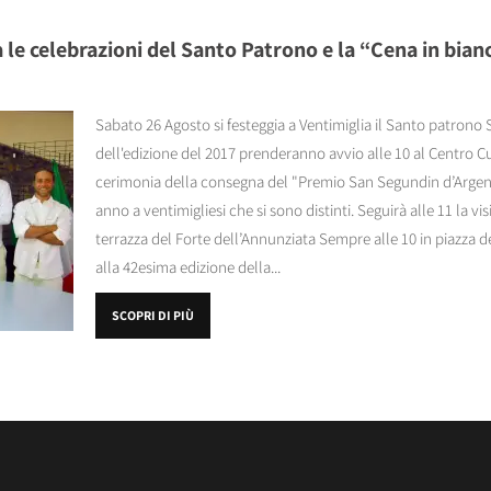
 le celebrazioni del Santo Patrono e la “Cena in bia
Sabato 26 Agosto si festeggia a Ventimiglia il Santo patrono
dell'edizione del 2017 prenderanno avvio alle 10 al Centro C
cerimonia della consegna del "Premio San Segundin d’Argentu
anno a ventimigliesi che si sono distinti. Seguirà alle 11 la vis
terrazza del Forte dell’Annunziata Sempre alle 10 in piazza del
alla 42esima edizione della...
SCOPRI DI PIÙ