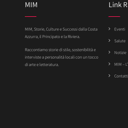
MIM
Link R
MIM, Storie, Culture e Successi dalla Costa
Eventi
Azzurra, il Principato e la Riviera.
Salute
Raccontiamo storie di stile, sostenibilità e
Notizie
interviste a personalità locali con un tocco
MIM – L
di arte e letteratura.
Contatt