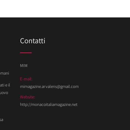
Contatti
MIM
Domani
E-mail:
ti e il
mimagazine.arvalens@gmail.com
Nuovo
Website:
http://monacoitaliamagazine.net
sa