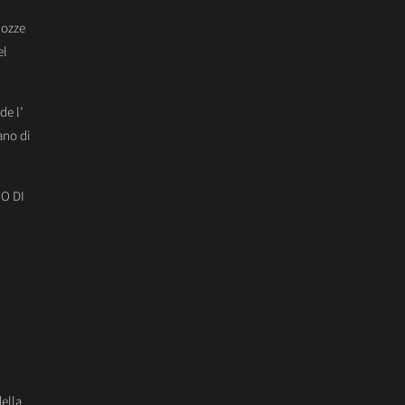
Nozze
el
de l’
ano di
O DI
della