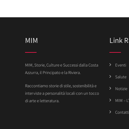
MIM
Link R
MIM, Storie, Culture e Successi dalla Costa
Eventi
Azzurra, il Principato e la Riviera.
Salute
Raccontiamo storie di stile, sostenibilità e
Notizie
interviste a personalità locali con un tocco
MIM – L
di arte e letteratura.
Contatt