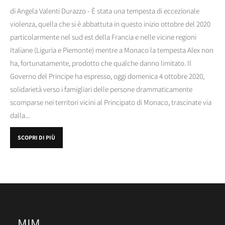
di Angela Valenti Durazzo - È stata una tempesta di eccezionale
violenza, quella che si è abbattuta in questo inizio ottobre del 2020
particolarmente nel sud est della Francia e nelle vicine regioni
Italiane (Liguria e Piemonte) mentre a Monaco la tempesta Alex non
ha, fortunatamente, prodotto che qualche danno limitato. Il
Governo del Principe ha espresso, oggi domenica 4 ottobre 2020,
solidarietà verso i famigliari delle persone drammaticamente
scomparse nei territori vicini al Principato di Monaco, trascinate via
dalla...
SCOPRI DI PIÙ
MIM