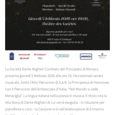
La Società Dante Alighieri Comitato del Principato di Monaco
presenta giovedì 5 febbraio 2026 alle ore 19, l'eccezionale serata
musicale, Sotto l’Alto Patrocinio di S.A.R. la Principessa di Hannover,
con il Patrocinio dell’Ambasciata d’Italia, “Nel Mondo si vede
Meraviglia”. La lingua italiana nella poesia in musica. Il titolo cita la
Vita Nova di Dante Alighieri di cui verrà eseguita - in riduzione per
pianoforte e coro - la Canzone nr.6 nell’elaborazione di Ermanno