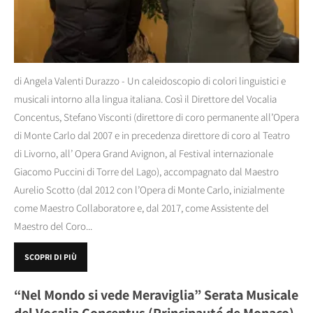
di Angela Valenti Durazzo - Un caleidoscopio di colori linguistici e
musicali intorno alla lingua italiana. Così il Direttore del Vocalia
Concentus, Stefano Visconti (direttore di coro permanente all’Opera
di Monte Carlo dal 2007 e in precedenza direttore di coro al Teatro
di Livorno, all’ Opera Grand Avignon, al Festival internazionale
Giacomo Puccini di Torre del Lago), accompagnato dal Maestro
Aurelio Scotto (dal 2012 con l’Opera di Monte Carlo, inizialmente
come Maestro Collaboratore e, dal 2017, come Assistente del
Maestro del Coro...
SCOPRI DI PIÙ
“Nel Mondo si vede Meraviglia” Serata Musicale
del Vocalia Concentus (Principauté de Monaco)