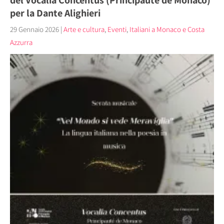
per la Dante Alighieri
29 Gennaio 2026
|
Arte e cultura
,
Eventi
,
Italiani a Monaco e Costa
Azzurra