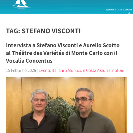
TAG: STEFANO VISCONTI
Intervista a Stefano Visconti e Aurelio Scotto
al Théâtre des Variétés di Monte Carlo con il
Vocalia Concentus
15 Febbraio 2026
|
Eventi
,
Italiani a Monaco e Costa Azzurra
,
notizie