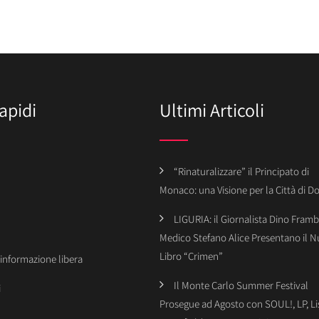
apidi
Ultimi Articoli
“Rinaturalizzare” il Principato di
Monaco: una Visione per la Città di 
LIGURIA: il Giornalista Dino Framba
Medico Stefano Alice Presentano il 
Libro “Crimen”
’informazione libera
Il Monte Carlo Summer Festival
i
Prosegue ad Agosto con SOUL!, LP, Li