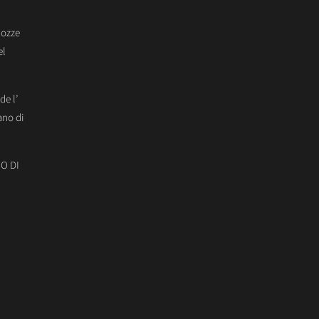
Nozze
el
de l’
ano di
O DI