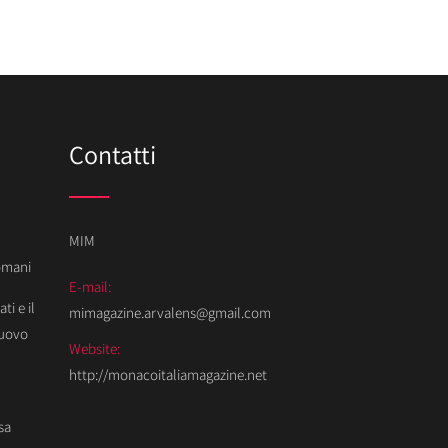
Contatti
MIM
Domani
E-mail:
ti e il
mimagazine.arvalens@gmail.com
Nuovo
Website:
http://monacoitaliamagazine.net
sa