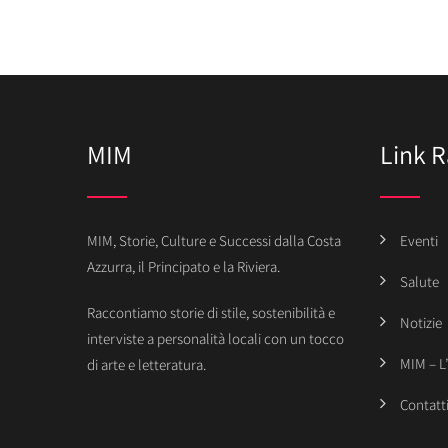
MIM
Link R
MIM, Storie, Culture e Successi dalla Costa
Eventi
Azzurra, il Principato e la Riviera.
Salute
Raccontiamo storie di stile, sostenibilità e
Notizie
interviste a personalità locali con un tocco
MIM – L
di arte e letteratura.
Contatt