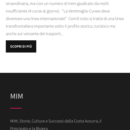
straordinaria, ma con un numero di treni giudicato da molti
insufficiente (4 corse al giorno). “La Ventimiglia-Cuneo deve
diventare una linea internazionale” Com'è noto si tratta di una linea
transfrontaliera importante sotto il profilo storico, turistico ma
anche sul versante dei trasporti...
SCOPRI DI PIÙ
MIM
MIM, Storie, Culture e Successi dalla Costa Azzurra, il
Principato e la Riviera.