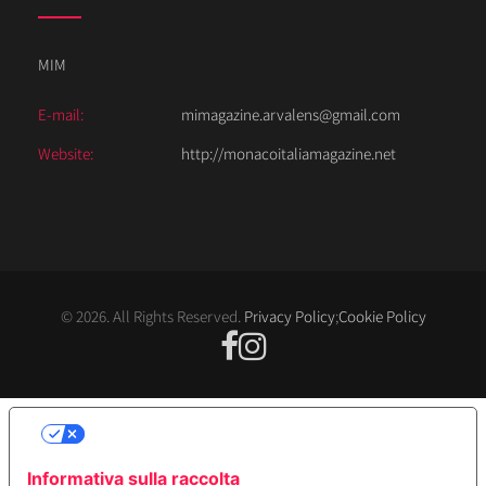
MIM
E-mail:
mimagazine.arvalens@gmail.com
Website:
http://monacoitaliamagazine.net
© 2026. All Rights Reserved.
Privacy Policy
;
Cookie Policy
LE TUE PREFERENZE RELATIVE ALLA
PRIVACY
Informativa sulla raccolta