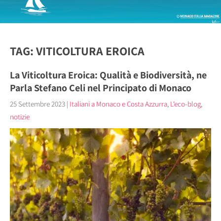
TAG: VITICOLTURA EROICA
La Viticoltura Eroica: Qualità e Biodiversità, ne
Parla Stefano Celi nel Principato di Monaco
25 Settembre 2023
|
Italiani a Monaco e Costa Azzurra
,
L'eco-blog
,
notizie